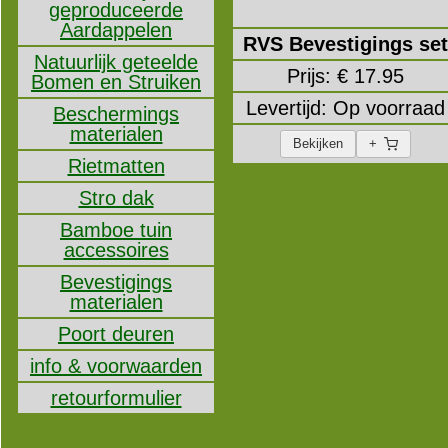
geproduceerde
Aardappelen
RVS Bevestigings set
Natuurlijk geteelde
Prijs: € 17.95
Bomen en Struiken
Levertijd: Op voorraad
Beschermings
materialen
Bekijken
+
Rietmatten
Stro dak
Bamboe tuin
accessoires
Bevestigings
materialen
Poort deuren
info & voorwaarden
retourformulier