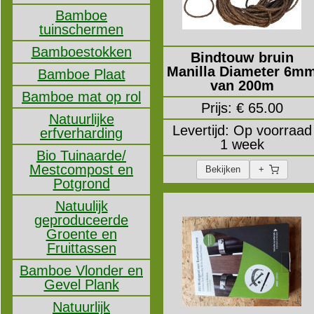
Bamboe
tuinschermen
Bamboestokken
Bindtouw bruin
Manilla Diameter 6m
Bamboe Plaat
van 200m
Bamboe mat op rol
Prijs: € 65.00
Natuurlijke
Levertijd: Op voorraad
erfverharding
1 week
Bio Tuinaarde/
Mestcompost en
Bekijken
+
Potgrond
Natuulijk
geproduceerde
Groente en
Fruittassen
Bamboe Vlonder en
Gevel Plank
Natuurlijk